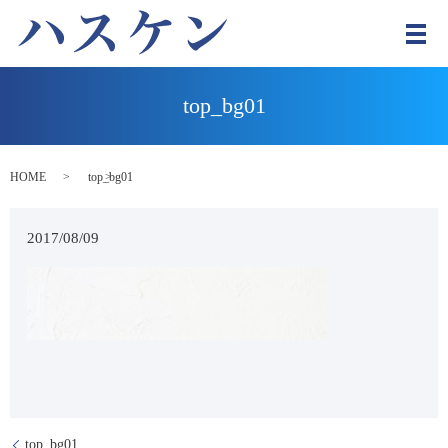
メ
top_bg01
HOME
top_bg01
2017/08/09
top_bg01