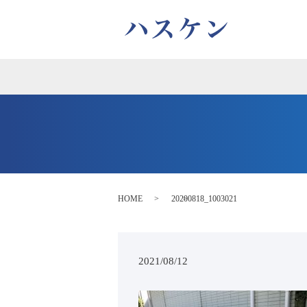
HOME
20200818_1003021
2021/08/12