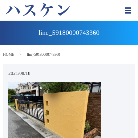
メ
line_59180000743360
HOME
line_59180000743360
2021/08/18