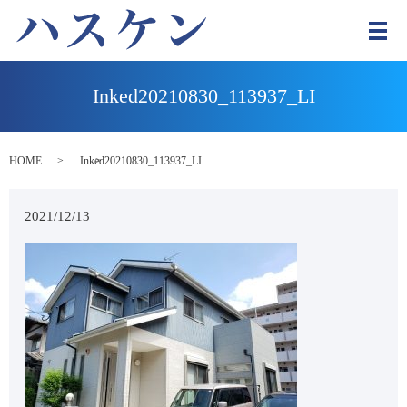
メ
Inked20210830_113937_LI
HOME
Inked20210830_113937_LI
2021/12/13