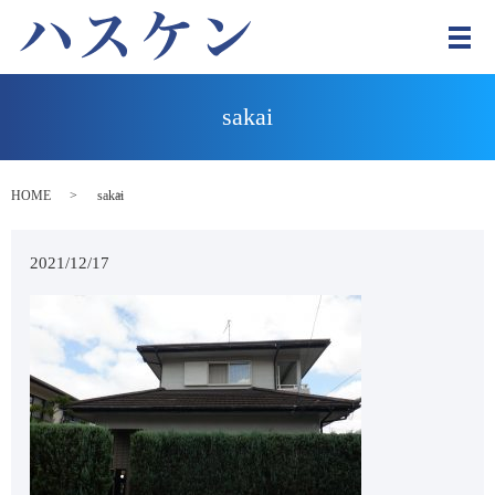
メ
sakai
HOME
sakai
2021/12/17