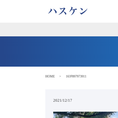
HOME
1637897973911
2021/12/17