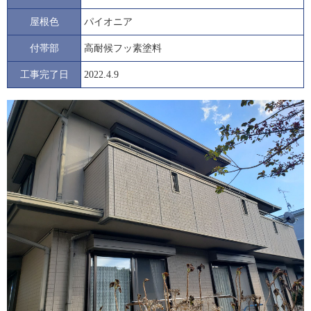
屋根色
パイオニア
付帯部
高耐候フッ素塗料
工事完了日
2022.4.9