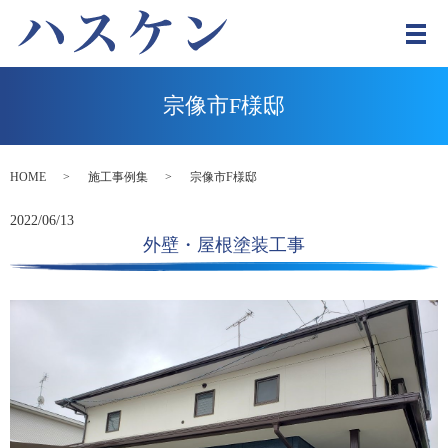
メ
宗像市F様邸
HOME
施工事例集
宗像市F様邸
2022/06/13
外壁・屋根塗装工事