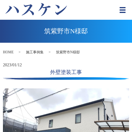
メ
筑紫野市N様邸
HOME
施工事例集
筑紫野市N様邸
2023/01/12
外壁塗装工事