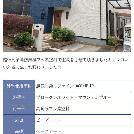
超低汚染遮熱無機フッ素塗料で塗装をさせて頂きました！カッコい
い外観に生まれ変わりました☆
外壁使用塗料
超低汚染リファイン1000MF-IR
外壁色
ブロークンホワイト・マウンテンブルー
付帯部
高耐候フッ素塗料
外塀
ビーズコート
基礎
ベースガード