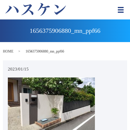
メ
1656375906880_mn_ppf66
HOME
1656375906880_mn_ppf66
2023/01/15