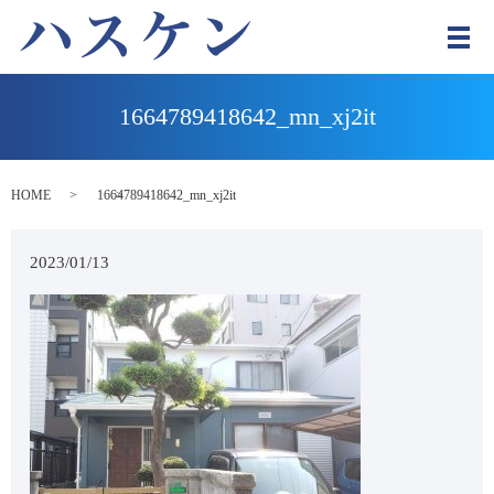
メ
1664789418642_mn_xj2it
HOME
1664789418642_mn_xj2it
2023/01/13