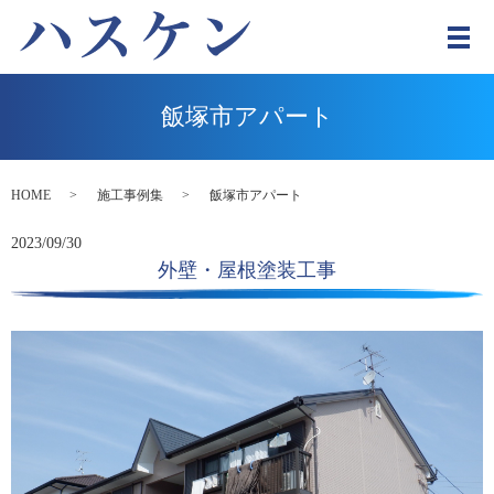
メ
飯塚市アパート
HOME
施工事例集
飯塚市アパート
2023/09/30
外壁・屋根塗装工事