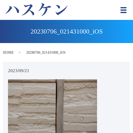
メ
20230706_021431000_iOS
HOME
20230706_021431000_iOS
2023/09/21