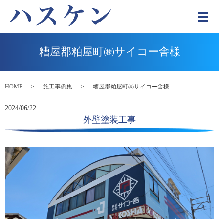
メ
糟屋郡粕屋町㈱サイコー舎様
HOME
施工事例集
糟屋郡粕屋町㈱サイコー舎様
2024/06/22
外壁塗装工事