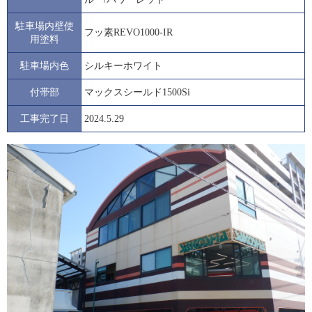
駐車場内壁使
フッ素REVO1000-IR
用塗料
駐車場内色
シルキーホワイト
付帯部
マックスシールド1500Si
工事完了日
2024.5.29