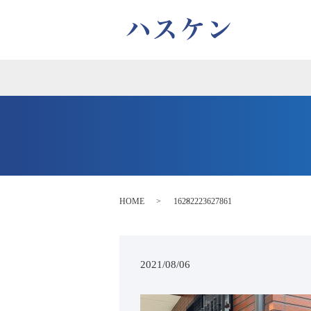
HOME
16282223627861
2021/08/06