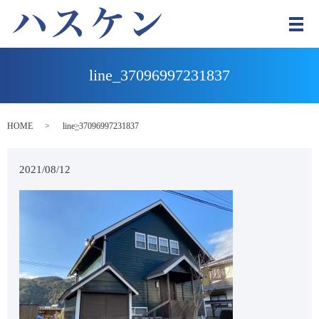
メ
line_37096997231837
HOME
line_37096997231837
2021/08/12