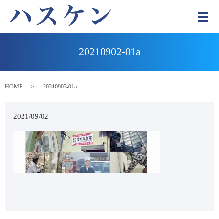
メ
20210902-01a
HOME
20210902-01a
2021/09/02