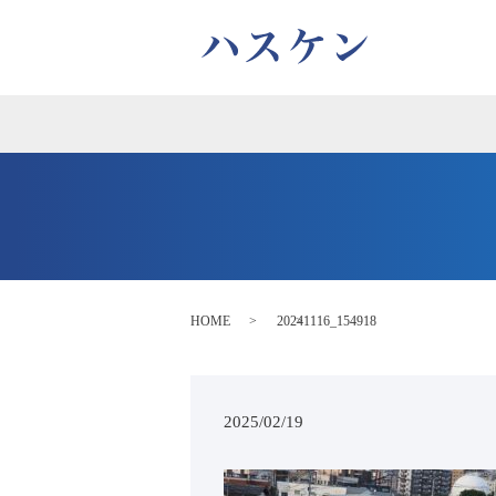
HOME
20241116_154918
2025/02/19