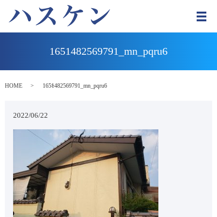
メ
1651482569791_mn_pqru6
HOME
1651482569791_mn_pqru6
2022/06/22