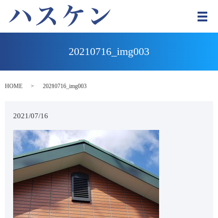
メ
20210716_img003
HOME
20210716_img003
2021/07/16