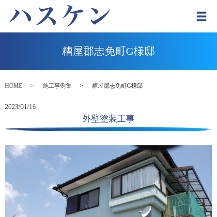
メ
糟屋郡志免町G様邸
HOME
施工事例集
糟屋郡志免町G様邸
2023/01/16
外壁塗装工事