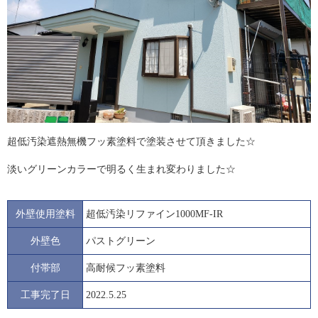
超低汚染遮熱無機フッ素塗料で塗装させて頂きました☆
淡いグリーンカラーで明るく生まれ変わりました☆
外壁使用塗料
超低汚染リファイン1000MF-IR
外壁色
パストグリーン
付帯部
高耐候フッ素塗料
工事完了日
2022.5.25